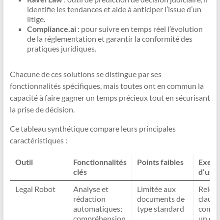
identifie les tendances et aide à anticiper l’issue d’un
litige.
Compliance.ai
: pour suivre en temps réel l’évolution
de la réglementation et garantir la conformité des
pratiques juridiques.
Chacune de ces solutions se distingue par ses
fonctionnalités spécifiques, mais toutes ont en commun la
capacité à faire gagner un temps précieux tout en sécurisant
la prise de décision.
Ce tableau synthétique compare leurs principales
caractéristiques :
Outil
Fonctionnalités
Points faibles
Exem
clés
d’usa
Legal Robot
Analyse et
Limitée aux
Relect
rédaction
documents de
clause
automatiques;
type standard
compl
compréhension
un con