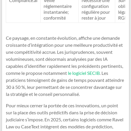
Compliance.ai
Veille
Nécessite une
Suivi 
réglementaire
configuration
obliga
instantanée;
régulière pour
légales
conformité
rester à jour
RGPD 
Ce paysage, en constante évolution, affiche une demande
croissante d’intégration pour une meilleure productivité et
une compétitivité accrue. Les jurisprudences, souvent
volumineuses, sont désormais analysées par des IA
capables d’identifier rapidement les précédents pertinents,
comme le propose notamment
le logiciel SECIB
. Les
praticiens témoignent de gains de temps pouvant atteindre
30 à 50 %, leur permettant de se concentrer davantage sur
la stratégie et le conseil personnalisé.
Pour mieux cerner la portée de ces innovations, un point
sur la place des outils prédictifs dans la prise de décision
judiciaire s’impose. En 2025, certains logiciels comme Ravel
Law ou CaseText intègrent des modèles de prédiction,