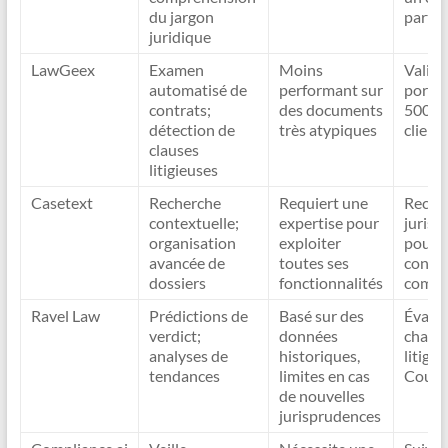
du jargon
parten
juridique
LawGeex
Examen
Moins
Valida
automatisé de
performant sur
portef
contrats;
des documents
500 co
détection de
très atypiques
client
clauses
litigieuses
Casetext
Recherche
Requiert une
Reche
contextuelle;
expertise pour
jurisp
organisation
exploiter
pour 
avancée de
toutes ses
conte
dossiers
fonctionnalités
comme
Ravel Law
Prédictions de
Basé sur des
Évalua
verdict;
données
chanc
analyses de
historiques,
litige 
tendances
limites en cas
Cour d
de nouvelles
jurisprudences