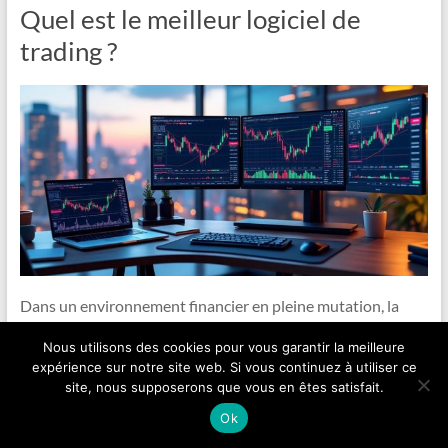
Quel est le meilleur logiciel de
trading ?
Dans un environnement financier en pleine mutation, la
sélection du logiciel de trading adapté devient un enjeu
Nous utilisons des cookies pour vous garantir la meilleure
crucial pour tout investisseur ou trader souhaitant
expérience sur notre site web. Si vous continuez à utiliser ce
optimiser ses stratégies et maximiser ses performances.
site, nous supposerons que vous en êtes satisfait.
Avec l’émergence constante de nouvelles plateformes, la
Ok
diversité des