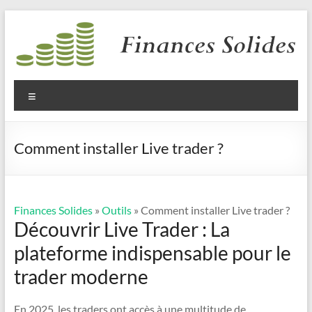
Aller
au
contenu
Finances
Solides
Menu
Comment installer Live trader ?
Finances Solides
»
Outils
» Comment installer Live trader ?
Découvrir Live Trader : La
plateforme indispensable pour le
trader moderne
En 2025, les traders ont accès à une multitude de