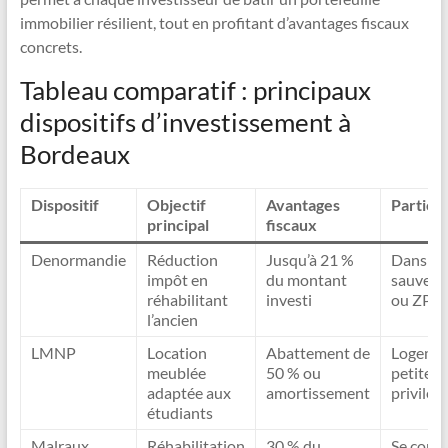
immobilier résilient, tout en profitant d’avantages fiscaux
concrets.
Tableau comparatif : principaux
dispositifs d’investissement à
Bordeaux
Dispositif
Objectif
Avantages
Particul
principal
fiscaux
Denormandie
Réduction
Jusqu’à 21 %
Dans se
impôt en
du montant
sauvega
réhabilitant
investi
ou ZPP
l’ancien
LMNP
Location
Abattement de
Logemen
meublée
50 % ou
petite ta
adaptée aux
amortissement
privilég
étudiants
Malraux
Réhabilitation
30 % du
Se conc