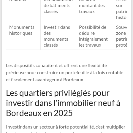
de bâtiments
montant des
sur
classés
travaux
patrimo
historiq
Monuments
Investir dans
Possibilité de
Souvent
historiques
des
déduire
zone
monuments
intégralement
patrimo
classés
les travaux
protégé
Les dispositifs cohabitent et offrent une flexibilité
précieuse pour construire un portefeuille à la fois rentable
et fiscalement avantageux à Bordeaux.
Les quartiers privilégiés pour
investir dans l’immobilier neuf à
Bordeaux en 2025
Investir dans un secteur à forte potentialité, c’est multiplier