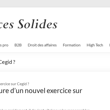
s pro
B2B
Droit des affaires
Formation
High Tech
Cegid ?
rcice sur Cegid ?
ure d’un nouvel exercice sur