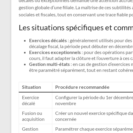
décalés ou exceptionnels demande une attention accrue,
gestion globale d’une filiale. La maîtrise de ces subtilité
sociales et fiscales, tout en conservant une trace fiable po
Les situations spécifiques et comm
Exercices décalés
: généralement utilisés pour des
décalage fiscal, la période peut débuter en décembr
Exercices exceptionnels
: pour des opérations par
cours, il faut adapter la clôture et l’ouverture à ces
Gestion multi-états
: en cas de gestion d’exercices 
être paramétré séparément, tout en restant cohéren
Situation
Procédure recommandée
Exercice
Configurer la période du 1er décembr
décalé
novembre
Fusion ou
Créer un nouvel exercice spécifique dans
acquisition
concernée
Gestion
Paramétrer chaque exercice séparéme