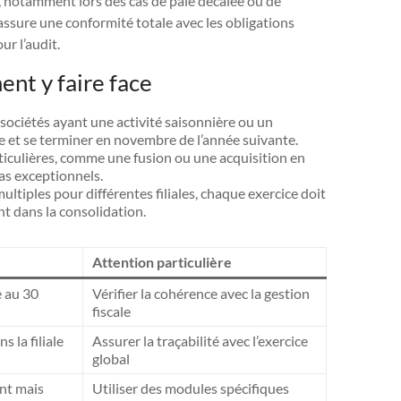
 notamment lors des cas de paie décalée ou de
s assure une conformité totale avec les obligations
ur l’audit.
ent y faire face
 sociétés ayant une activité saisonnière ou un
e et se terminer en novembre de l’année suivante.
ticulières, comme une fusion ou une acquisition en
 cas exceptionnels.
multiples pour différentes filiales, chaque exercice doit
t dans la consolidation.
Attention particulière
e au 30
Vérifier la cohérence avec la gestion
fiscale
 la filiale
Assurer la traçabilité avec l’exercice
global
nt mais
Utiliser des modules spécifiques