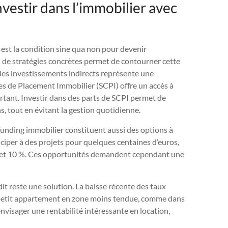
nvestir dans l’immobilier avec
 est la condition sine qua non pour devenir
il de stratégies concrètes permet de contourner cette
a des investissements indirects représente une
iles de Placement Immobilier (SCPI) offre un accès à
portant. Investir dans des parts de SCPI permet de
ns, tout en évitant la gestion quotidienne.
funding immobilier constituent aussi des options à
ticiper à des projets pour quelques centaines d’euros,
5 et 10 %. Ces opportunités demandent cependant une
dit reste une solution. La baisse récente des taux
n petit appartement en zone moins tendue, comme dans
’envisager une rentabilité intéressante en location,