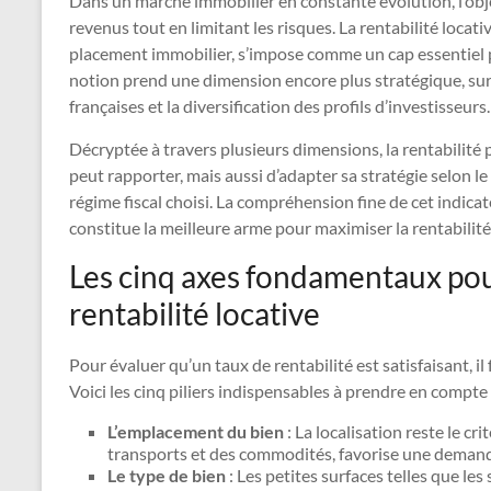
Dans un marché immobilier en constante évolution, l’obje
revenus tout en limitant les risques. La rentabilité locati
placement immobilier, s’impose comme un cap essentiel po
notion prend une dimension encore plus stratégique, surt
françaises et la diversification des profils d’investisseurs.
Décryptée à travers plusieurs dimensions, la rentabili
peut rapporter, mais aussi d’adapter sa stratégie selon le
régime fiscal choisi. La compréhension fine de cet indica
constitue la meilleure arme pour maximiser la rentabilité
Les cinq axes fondamentaux pou
rentabilité locative
Pour évaluer qu’un taux de rentabilité est satisfaisant, 
Voici les cinq piliers indispensables à prendre en compte 
L’emplacement du bien
: La localisation reste le c
transports et des commodités, favorise une demande l
Le type de bien
: Les petites surfaces telles que le