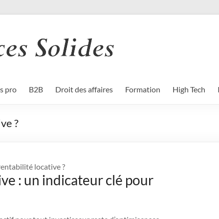
s pro
B2B
Droit des affaires
Formation
High Tech
ive ?
entabilité locative ?
ve : un indicateur clé pour