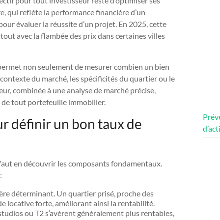
ctif pour tout investisseur reste d’optimiser ses
ve, qui reflète la performance financière d’un
ur évaluer la réussite d’un projet. En 2025, cette
out avec la flambée des prix dans certaines villes
té permet non seulement de mesurer combien un bien
 contexte du marché, les spécificités du quartier ou le
teur, combinée à une analyse de marché précise,
 de tout portefeuille immobilier.
Préve
r définir un bon taux de
d’act
il faut en découvrir les composants fondamentaux.
:
ritère déterminant. Un quartier prisé, proche des
ocative forte, améliorant ainsi la rentabilité.
s studios ou T2 s’avèrent généralement plus rentables,