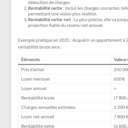
déduction de charges.
Rentabilité nette
: Inclut les charges courantes, te
permettant une vision plus réaliste.
Rentabilité nette-net
: La plus précise, elle va jusq
projection fiable du revenu net annuel.
Exemple pratique en 2025 : Acquérir un appartement à 2
rentabilité brute sera :
Éléments
Valeur
Prix d’achat
250 00
Loyer mensuel
650 €
Loyer annuel
÷
Rentabilité brute
(7 800 
Charges annuelles estimées
1 200 
Loyer net annuel
7 800 €
Rentabilité nette
(6 600 