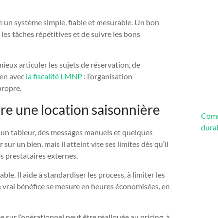
ire un système simple, fiable et mesurable. Un bon
 les tâches répétitives et de suivre les bons
ieux articuler les sujets de réservation, de
lien avec
la fiscalité LMNP
: l’organisation
propre.
re une location saisonnière
Comm
dura
 un tableur, des messages manuels et quelques
ur un bien, mais il atteint vite ses limites dès qu’il
es prestataires externes.
able. Il aide à standardiser les process, à limiter les
Le vrai bénéfice se mesure en heures économisées, en
sur l’opérationnel peut être réallouée au pricing, à