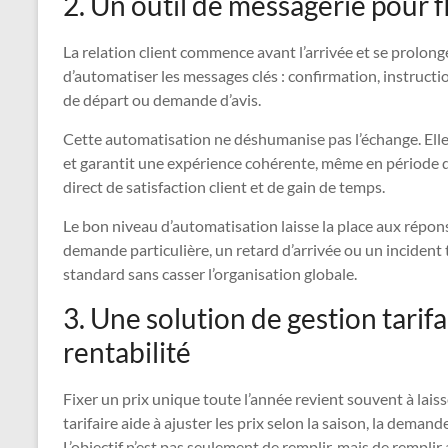
2. Un outil de messagerie pour fl
La relation client commence avant l’arrivée et se prolon
d’automatiser les messages clés : confirmation, instructi
de départ ou demande d’avis.
Cette automatisation ne déshumanise pas l’échange. Elle 
et garantit une expérience cohérente, même en période de 
direct de satisfaction client et de gain de temps.
Le bon niveau d’automatisation laisse la place aux répon
demande particulière, un retard d’arrivée ou un incident
standard sans casser l’organisation globale.
3. Une solution de gestion tarif
rentabilité
Fixer un prix unique toute l’année revient souvent à laiss
tarifaire aide à ajuster les prix selon la saison, la dema
L’objectif n’est pas seulement de remplir, mais de remplir 