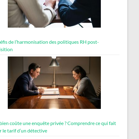
éfis de l’harmonisation des politiques RH post-
sition
ien coûte une enquête privée ? Comprendre ce qui fait
r le tarif d’un détective